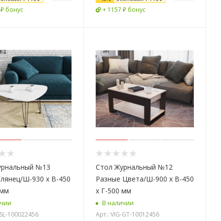
 ₽ бонус
+ 1157 ₽ бонус
урнальный №13
Стол Журнальный №12
лянец/Ш-930 х В-450
Разные Цвета/Ш-900 х В-450
 мм
х Г-500 мм
ичии
В наличии
-SL-100022456
Арт.: VIG-GT-10012456