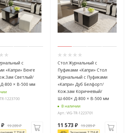
урнальный с
Стол Журнальный с
ми «Капри» Венге
Пуфиками «Капри» Стол
ож.Зам Светлый/
Журнальный с Пуфиками
Д-800 × В-500 мм
«Капри» Дуб Белфорт/
Кож.зам Коричневый/
ичии
Ш-600× Д-800 × В-500 мм
-TR-1223700
В наличии
Арт.: VIG-TR-1223701
₽
11 573
₽
19 289
₽
19 289
₽
кономия
7 716
₽
-
40
%
Экономия
7 716
₽