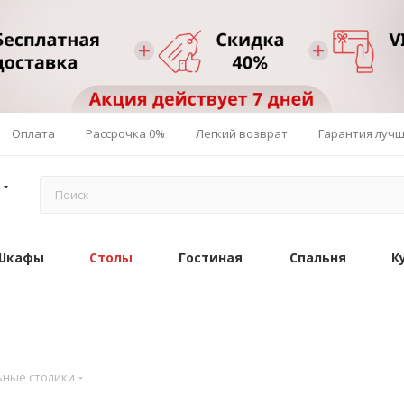
Оплата
Рассрочка 0%
Легкий возврат
Гарантия луч
Шкафы
Столы
Гостиная
Спальня
К
ные столики