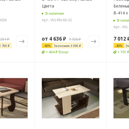
Цвета
Беленый
В-414 х
В наличии
6036
Арт.: VIG-RN-60-32
В нал
Арт.: VIG
от
4 636 ₽
7 012
 251 ₽
7 726 ₽
1 700 ₽
-
40
%
Экономия
3 090 ₽
-
40
%
Э
+ 464 ₽ бонус
+ 701 