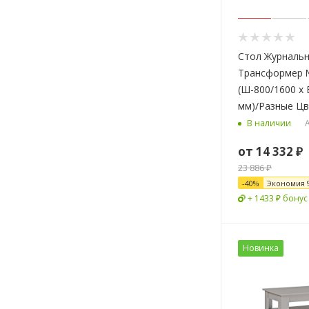
Стол Журналь
Трансформер 
(Ш-800/1600 х 
мм)/Разные Ц
А
В наличии
от
14 332 ₽
23 886 ₽
-
40
%
Экономия
+ 1433 ₽ бонус
Новинка