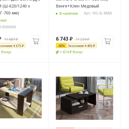
 (Ш-620/1240 х
Венге+Клен Медовый
 Г-700 мм)
Арт.: VIG-SL-8888
В наличии
ичии
-10000096
₽
6 743
₽
11 687
₽
11 239
₽
кономия
4 675
₽
-
40
%
Экономия
4 496
₽
₽ бонус
+ 674 ₽ бонус