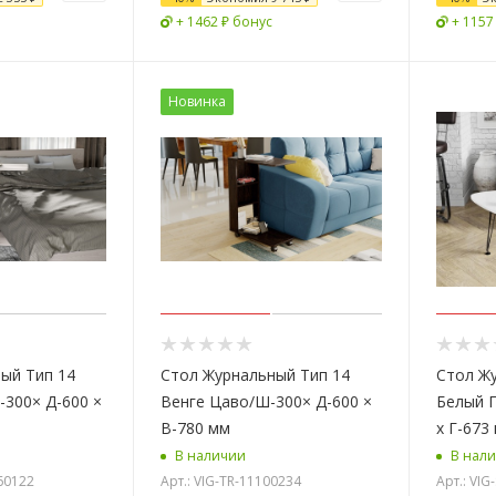
+ 1462 ₽ бонус
+ 1157
Новинка
ый Тип 14
Стол Журнальный Тип 14
Стол Ж
300× Д-600 ×
Венге Цаво/Ш-300× Д-600 ×
Белый Г
В-780 мм
х Г-673
В наличии
В нал
360122
Арт.: VIG-TR-11100234
Арт.: VIG