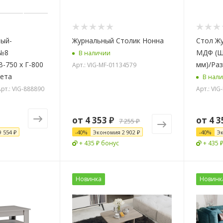
ный-
Журнальный Столик Нонна
Стол Ж
№8
МДФ (Ш-
В наличии
В-750 х Г-800
мм)/Ра
Арт.: VIG-MF-01134579
вета
В нал
рт.: VIG-888890
Арт.: VI
от
4 353 ₽
от
4 3
7 255 ₽
9 554 ₽
-
40
%
Экономия
2 902 ₽
-
40
%
Э
+ 435 ₽ бонус
+ 435 
Новинка
Новинк