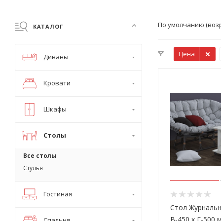
По умолчанию (воз
КАТАЛОГ
Цена
Диваны
Кровати
Шкафы
Столы
Все столы
Стулья
Гостиная
Стол Журнальн
В-450 х Г-500 
Спальня