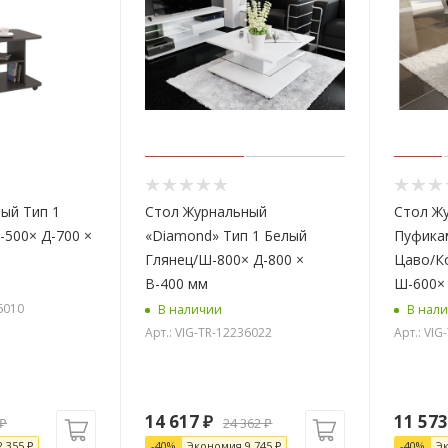
ый Тип 1
Стол Журнальный
Стол Ж
-500× Д-700 ×
«Diamond» Тип 1 Белый
Пуфика
Глянец/Ш-800× Д-800 ×
Цаво/К
В-400 мм
Ш-600× 
6010
В наличии
В нал
Арт.: VIG-TR-12236022
Арт.: VIG
14 617
₽
11 573
₽
24 362
₽
2 355
₽
-
40
%
Экономия
9 745
₽
-
40
%
Э