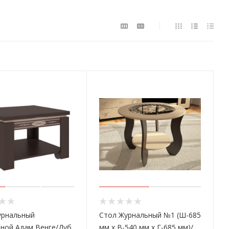
урнальный
Стол Журнальный №1 (Ш-685
ной Адам Венге/Дуб
мм x В-540 мм x Г-685 мм)/