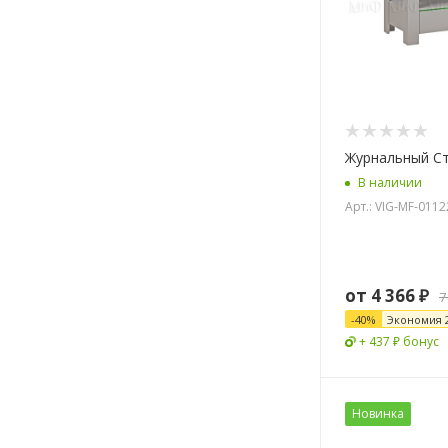
Журнальный С
В наличии
Арт.: VIG-MF-011
от
4 366 ₽
7
-
40
%
Экономия
+ 437 ₽ бонус
Новинка