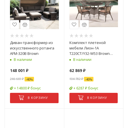
Диван-трансформер из
Комплект плетеной
искусственного ротанга
мебели Лион-1A
AFM-320B Brown
T220CT/Y32-W53 Brown
4Pcs (4+1)
В наличии
В наличии
148 001
₽
62 869
₽
246 669
₽
104 782
₽
-
40
%
-
40
%
+ 14800 ₽ бонус
+ 6287 ₽ бонус
В КОРЗИНУ
В КОРЗИНУ