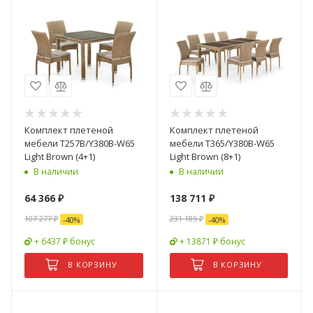
Комплект плетеной
Комплект плетеной
мебели T257B/Y380B-W65
мебели T365/Y380B-W65
Light Brown (4+1)
Light Brown (8+1)
В наличии
В наличии
64 366
₽
138 711
₽
107 277
₽
231 185
₽
-
40
%
-
40
%
+ 6437 ₽ бонус
+ 13871 ₽ бонус
В КОРЗИНУ
В КОРЗИНУ