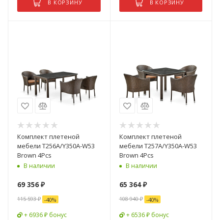
В КОРЗИНУ
В КОРЗИНУ
Комплект плетеной
Комплект плетеной
мебели T256A/Y350A-W53
мебели T257A/Y350A-W53
Brown 4Pcs
Brown 4Pcs
В наличии
В наличии
69 356
₽
65 364
₽
115 593
₽
108 940
₽
-
40
%
-
40
%
+ 6936 ₽ бонус
+ 6536 ₽ бонус