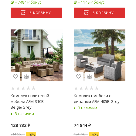
+ 7484 ₽ бонус
+ 1148 ₽ бонус
В КОРЗИНУ
В КОРЗИНУ
Комплект плетеной
Комплект мебели с
мебели AFM-310B
диваном AFM-405B Grey
Beige/Grey
В наличии
В наличии
128 732
₽
74 844
₽
214 553
₽
124 740
₽
-
40
%
-
40
%