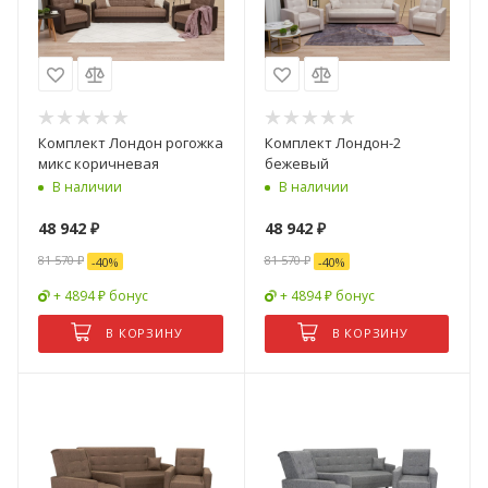
Комплект Лондон рогожка
Комплект Лондон-2
микс коричневая
бежевый
В наличии
В наличии
48 942
₽
48 942
₽
81 570
₽
81 570
₽
-
40
%
-
40
%
+ 4894 ₽ бонус
+ 4894 ₽ бонус
В КОРЗИНУ
В КОРЗИНУ