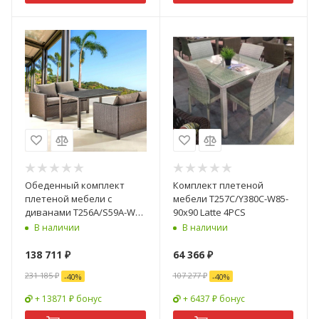
Обеденный комплект
Комплект плетеной
плетеной мебели с
мебели T257C/Y380C-W85-
диванами T256A/S59A-W53
90x90 Latte 4PCS
Brown
В наличии
В наличии
138 711
₽
64 366
₽
231 185
₽
107 277
₽
-
40
%
-
40
%
+ 13871 ₽ бонус
+ 6437 ₽ бонус