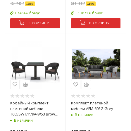
124 740
₽
231 185
₽
-
40
%
-
40
%
+ 7484 ₽ бонус
+ 13871 ₽ бонус
В КОРЗИНУ
В КОРЗИНУ
Кофейный комплект
Комплект плетеной
плетеной мебели
мебели AFM-605G Grey
T605SWT/Y79A-W53 Brown
В наличии
(2+1)
В наличии