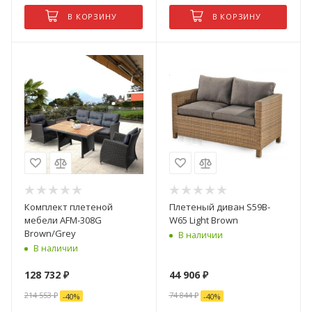
В КОРЗИНУ
В КОРЗИНУ
Комплект плетеной
Плетеный диван S59B-
мебели AFM-308G
W65 Light Brown
Brown/Grey
В наличии
В наличии
128 732
₽
44 906
₽
214 553
₽
74 844
₽
-
40
%
-
40
%