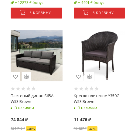
+ 12873 ₽ бонус
+ 4491 ₽ бонус
В КОРЗИНУ
В КОРЗИНУ
Плетеный диван S65A-
Кресло плетеное Y350G-
W53 Brown
W53 Brown
В наличии
В наличии
74 844
₽
11 476
₽
124 740
₽
19 127
₽
-
40
%
-
40
%