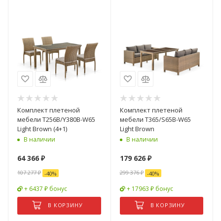
Комплект плетеной
Комплект плетеной
мебели T256B/Y380B-W65
мебели T365/S65B-W65
Light Brown (4+1)
Light Brown
В наличии
В наличии
64 366
₽
179 626
₽
107 277
₽
299 376
₽
-
40
%
-
40
%
+ 6437 ₽ бонус
+ 17963 ₽ бонус
В КОРЗИНУ
В КОРЗИНУ