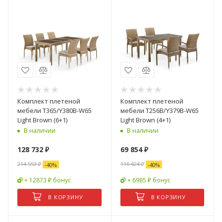
Комплект плетеной
Комплект плетеной
мебели T365/Y380B-W65
мебели T256B/Y379B-W65
Light Brown (6+1)
Light Brown (4+1)
В наличии
В наличии
128 732
₽
69 854
₽
214 553
₽
116 424
₽
-
40
%
-
40
%
+ 12873 ₽ бонус
+ 6985 ₽ бонус
В КОРЗИНУ
В КОРЗИНУ