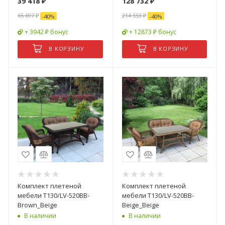
39 418
₽
128 732
₽
65 697
₽
214 553
₽
-
40
%
-
40
%
+ 3942 ₽ бонус
+ 12873 ₽ бонус
В КОРЗИНУ
В КОРЗИНУ
Комплект плетеной
Комплект плетеной
мебели T130/LV-520BB-
мебели T130/LV-520BB-
Brown_Beige
Beige_Beige
В наличии
В наличии