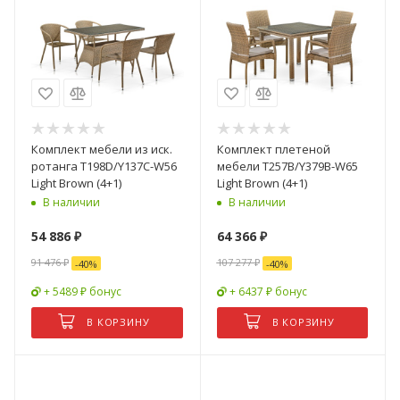
Комплект мебели из иск.
Комплект плетеной
ротанга T198D/Y137C-W56
мебели T257B/Y379B-W65
Light Brown (4+1)
Light Brown (4+1)
В наличии
В наличии
54 886
₽
64 366
₽
91 476
₽
107 277
₽
-
40
%
-
40
%
+ 5489 ₽ бонус
+ 6437 ₽ бонус
В КОРЗИНУ
В КОРЗИНУ