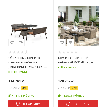
Обеденный комплект
Комплект плетеной
плетеной мебели с
мебели AFM-307B Beige
диванами T198D/S139B-
В наличии
W53 Brown
В наличии
114 761
₽
128 732
₽
191 268
₽
214 553
₽
-
40
%
-
40
%
+ 11476 ₽ бонус
+ 12873 ₽ бонус
В КОРЗИНУ
В КОРЗИНУ