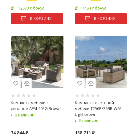
+ 12873 ₽ бонус
+ 7484 ₽ бонус
В КОРЗИНУ
В КОРЗИНУ
Комплект мебели с
Комплект плетеной
диваном AFM-405G Brown
мебели T256B/S59B-W65
Light brown
В наличии
В наличии
74 844
₽
138 711
₽