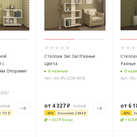
ной
Стеллаж Зиг Заг/Разные
Стеллаж
 с
Цвета
Разные
ми Опорами/
В наличии
В нал
Арт.: VIG-RN-2338-6038
Арт.: VIG
-6037
от
4 327 ₽
от
6 1
 377 ₽
7 211 ₽
1 751 ₽
-
40
%
Экономия
2 884 ₽
-
40
%
Э
+ 433 ₽ бонус
+ 618 