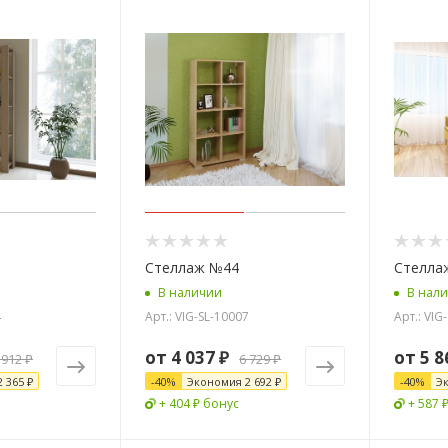
Стеллаж №44
Стелла
В наличии
В нал
4
Арт.: VIG-SL-10007
Арт.: VIG
от
4 037 ₽
от
5 8
 912 ₽
6 729 ₽
2 365 ₽
-
40
%
Экономия
2 692 ₽
-
40
%
Э
+ 404 ₽ бонус
+ 587 