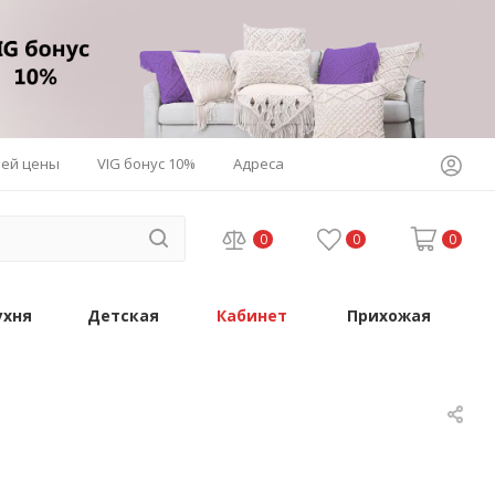
шей цены
VIG бонус 10%
Адреса
0
0
0
ухня
Детская
Кабинет
Прихожая