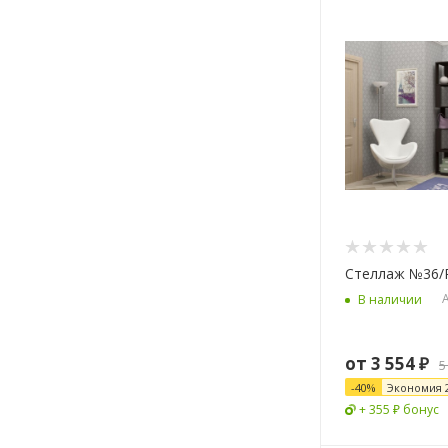
Стеллаж №36/
А
В наличии
от
3 554 ₽
5
-
40
%
Экономия
+ 355 ₽ бонус