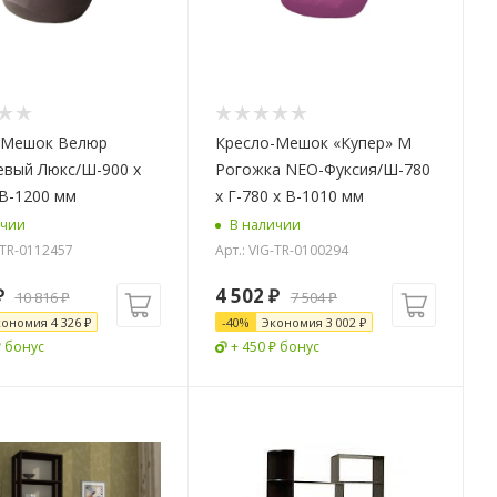
-Мешок Велюр
Кресло-Мешок «Купер» M
евый Люкс/Ш-900 x
Рогожка NEO-Фуксия/Ш-780
 В-1200 мм
x Г-780 х В-1010 мм
ичии
В наличии
-TR-0112457
Арт.: VIG-TR-0100294
₽
4 502
₽
10 816
₽
7 504
₽
кономия
4 326
₽
-
40
%
Экономия
3 002
₽
₽ бонус
+ 450 ₽ бонус