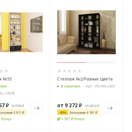
ж №55
Стеллаж №2/Разные Цвета
Арт.: VIG-RN-2001
ичии
В наличии
-SL-10008
67 ₽
от
9 272 ₽
9 778 ₽
15 453 ₽
кономия
3 911 ₽
-
40
%
Экономия
6 181 ₽
₽ бонус
+ 927 ₽ бонус