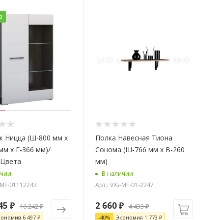
а
 Ницца (Ш-800 мм x
Полка Навесная Тиона
мм x Г-366 мм)/
Сонома (Ш-766 мм x В-260
 Цвета
мм)
ичии
В наличии
G-MF-01112243
Арт.: VIG-MF-01-2247
45 ₽
2 660
₽
16 242 ₽
4 433
₽
кономия
6 497 ₽
-
40
%
Экономия
1 773
₽