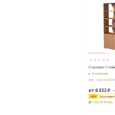
Стеллаж-Стой
В наличии
Арт.: vig-a-n2338
от
6 322 ₽
1
-
40
%
Экономия
+ 632 ₽ бонус