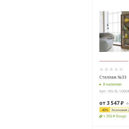
Стеллаж №33
В наличии
Арт.: VIG-SL-1000
от
3 547 ₽
5
-
40
%
Экономия
+ 355 ₽ бонус