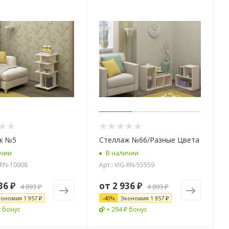
ж №5
Стеллаж №66/Разные Цвета
ичии
В наличии
-RN-10908
Арт.: VIG-RN-55559
36 ₽
от
2 936 ₽
4 893 ₽
4 893 ₽
кономия
1 957 ₽
-
40
%
Экономия
1 957 ₽
₽ бонус
+ 294 ₽ бонус