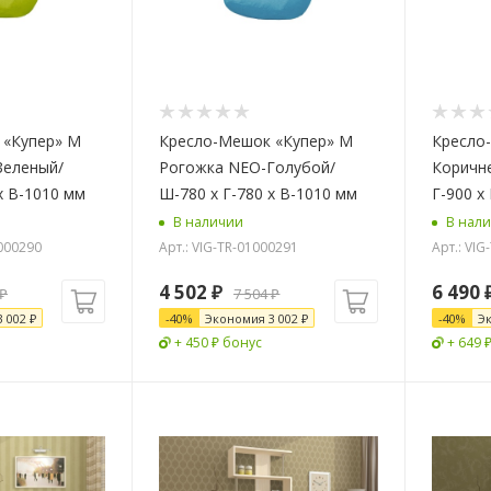
 «Купер» M
Кресло-Мешок «Купер» M
Кресло
Зеленый/
Рогожка NEO-Голубой/
Коричн
х В-1010 мм
Ш-780 x Г-780 х В-1010 мм
Г-900 х
В наличии
В нал
0000290
Арт.: VIG-TR-01000291
Арт.: VIG
4 502
₽
6 490
₽
7 504
₽
3 002
₽
-
40
%
Экономия
3 002
₽
-
40
%
Э
+ 450 ₽ бонус
+ 649 