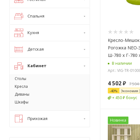
Спальня
Кухня
Кресло-Мешок
Рогожка NEO-
Детская
Ш-780 x Г-780 
В наличии
Кабинет
Арт.: VIG-TR-010
Столы
4 502
₽
7 504
Кресла
-
40
%
Экономия
Диваны
+ 450 ₽ бонус
Шкафы
Прихожая
Новинка