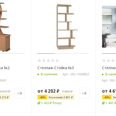
ка №2
Стеллаж-Стойка №3
Стелла
Арт.: VIG-1000852
В наличии
В нал
-6041
Арт.: VIG
от
4 202 ₽
от
4 6
0 537 ₽
7 003 ₽
4 215 ₽
-
40
%
Экономия
2 801 ₽
-
40
%
Э
+ 420 ₽ бонус
+ 461 