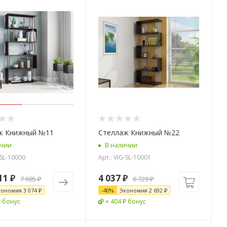
ж Книжный №11
Стеллаж Книжный №22
ичии
В наличии
-SL-10000
Арт.: VIG-SL-10001
11 ₽
4 037
₽
7 685 ₽
6 729
₽
кономия
3 074 ₽
-
40
%
Экономия
2 692
₽
₽ бонус
+ 404 ₽ бонус