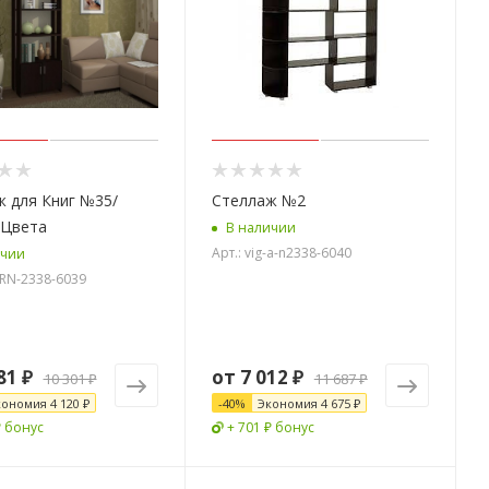
 для Книг №35/
Стеллаж №2
 Цвета
В наличии
Арт.: vig-a-n2338-6040
ичии
-RN-2338-6039
81 ₽
от
7 012 ₽
10 301 ₽
11 687 ₽
кономия
4 120 ₽
-
40
%
Экономия
4 675 ₽
₽ бонус
+ 701 ₽ бонус