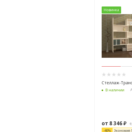
Новинка
Стеллаж-Тран
А
В наличии
от
8 346 ₽
1
-
40
%
Экономия