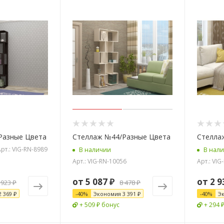
Разные Цвета
Стеллаж №44/Разные Цвета
Стелла
рт.: VIG-RN-8989
В наличии
В нал
Арт.: VIG-RN-10056
Арт.: VIG
от
5 087 ₽
от
2 9
 923 ₽
8 478 ₽
2 369 ₽
-
40
%
Экономия
3 391 ₽
-
40
%
Э
+ 509 ₽ бонус
+ 294 