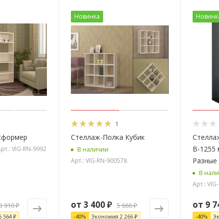
Новинка
Новинк
1
сформер
Стеллаж-Полка Кубик
Стеллаж
В-1255 
рт.: VIG-RN-9992
В наличии
Разные
Арт.: VIG-RN-900578
В нал
Арт.: VI
от
3 400 ₽
от
9 7
3 910 ₽
5 666 ₽
5 564 ₽
-
40
%
Экономия
2 266 ₽
-
40
%
Э